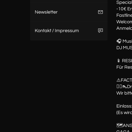
Special
-10€ Er
Newsletter
Fastli
Welcom
Anmeld
Kontakt / Impressum
🎧 Musi
DJ MUS
📱 RE
Für Res
⚠️FAC
🤵‍♂️👠
Wir bi
Einlass
(Es wird
🗺️AN