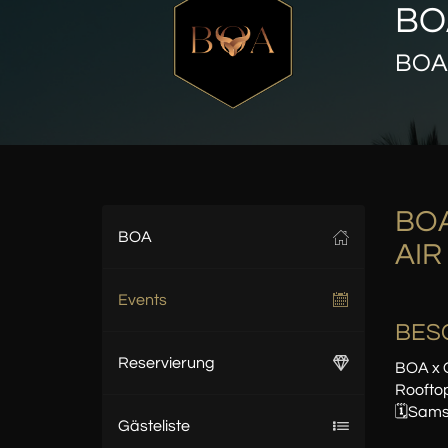
B
BOA
BOA
BOA
AIR
Events
BES
Reservierung
BOA x
Rooftop
🗓️Sams
Gästeliste