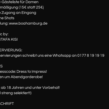
-Gästeliste für Damen
mäßigung (15€ statt 25€j
ne Zugang an Eingang
e Shots
ung: www.boahamburg.de
c by:
TAFA KISI
SERVIERUNG:
ervierungen schreibt uns eine Whatsapp an 0177 8 19 19 19
TS
Dresscode: Dress to Impress!
tten um Abendgarderobe!
: ab 18 Jahren und unter Vorbehalt
 streng selektiert!)
SCHRIFT