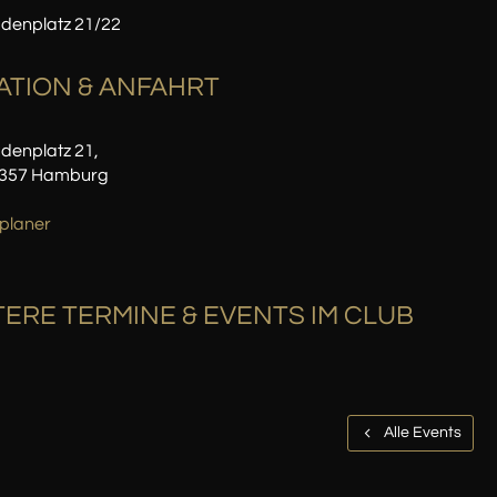
udenplatz 21/22
ATION
& ANFAHRT
denplatz 21,
0357 Hamburg
planer
ERE TERMINE & EVENTS IM CLUB
Alle Events