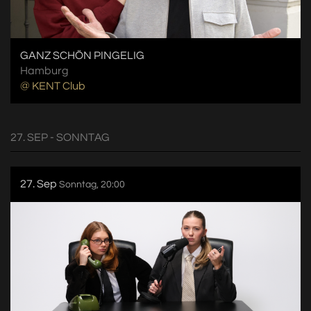
GANZ SCHÖN PINGELIG
Hamburg
@ KENT Club
27. SEP - SONNTAG
27. Sep
Sonntag, 20:00