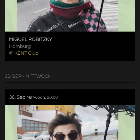
MIGUEL ROBITZKY
Hamburg
@ KENT Club
30. SEP - MITTWOCH
30. Sep
Mittwoch, 20:00