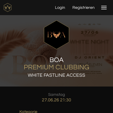
Login
Registrieren
Togg
navi
BOA
PREMIUM CLUBBING
WHITE FASTLINE ACCESS
Samstag
27.06.26 21:30
Kategorie