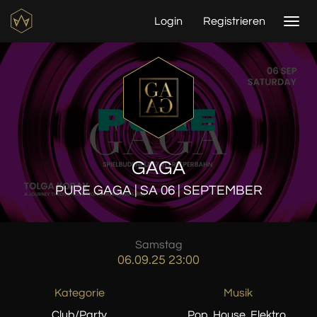
Login
Registrieren
Togg
navi
GAGA
PURE GAGA | SA 06 | SEPTEMBER
Samstag
06.09.25 23:00
Kategorie
Musik
Club/Party
Pop, House, Elektro,