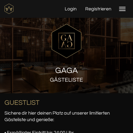
Login
Registrieren
Togg
navi
GAGA
GÄSTELISTE
GUESTLIST
Sichere dir hier deinen Platz auf unserer limitierten
Gästeliste und genieße:
• Ermäßigter Eintritt bis 24:00 Uhr