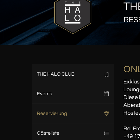
TH
RES
ONL
THE HALO CLUB
Exklus
Lounge
Events
Diese 
Abend
Hostes
Reservierung
Bei Fr
Gästeliste
+49 17