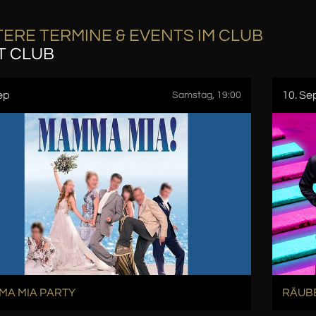
ERE TERMINE & EVENTS IM CLUB
T CLUB
ep
10. Se
Samstag, 19:00
A MIA PARTY
RÄUB