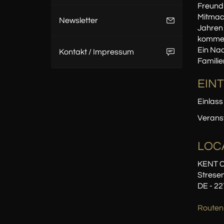
Freundi
Mitmach
Newsletter
Jahren 
kommen 
Ein Nac
Kontakt / Impressum
Familie
EINT
Einlass
Veranst
LOC
KENT C
Stresem
DE - 2
Routen