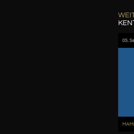
WEIT
KEN
05. S
MAMM