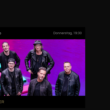
p
11. Sep
Donnerstag, 19:30
ER
TELL I