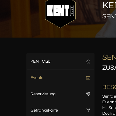
KE
SEN
SE
KENT Club
ZUS
Events
BES
Reservierung
Senta i
Erlebni
Mit So
Getränkekarte
Doch di