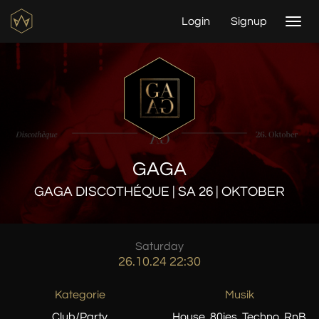
Login
Signup
Togg
navi
GAGA
GAGA DISCOTHÉQUE | SA 26 | OKTOBER
Saturday
26.10.24 22:30
Kategorie
Musik
Club/Party
House, 80ies, Techno, RnB