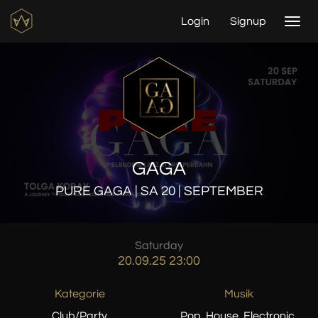
Login
Signup
Togg
navi
GAGA
PURE GAGA | SA 20 | SEPTEMBER
Saturday
20.09.25 23:00
Kategorie
Musik
Club/Party
Pop, House, Electronic,