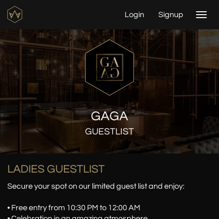
Login
Signup
Togg
navi
GAGA
GUESTLIST
LADIES GUESTLIST
Secure your spot on our limited guest list and enjoy:
• Free entry from 10:30 PM to 12:00 AM
• Celebration in an amazing atmosphere