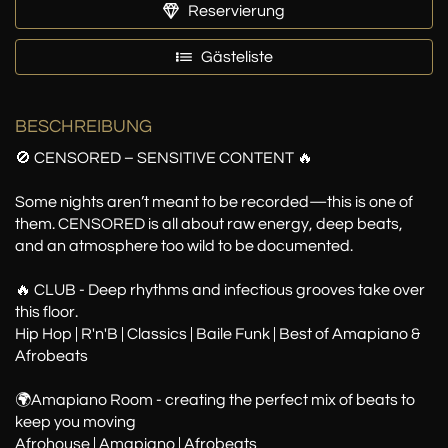
Reservierung
Gästeliste
BESCHREIBUNG
🚫 CENSORED – SENSITIVE CONTENT 🔥
Some nights aren’t meant to be recorded—this is one of
them. CENSORED is all about raw energy, deep beats,
and an atmosphere too wild to be documented.
🔥 CLUB - Deep rhythms and infectious grooves take over
this floor.
Hip Hop | R'n'B | Classics | Baile Funk | Best of Amapiano &
Afrobeats
🌍Amapiano Room - creating the perfect mix of beats to
keep you moving
Afrohouse | Amapiano | Afrobeats