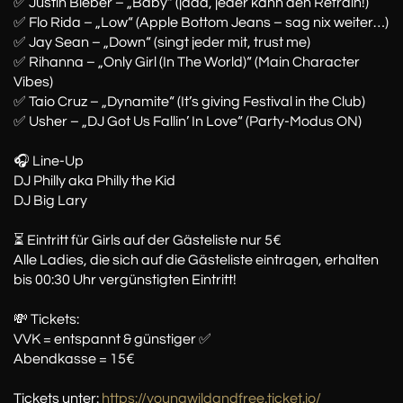
✅ Justin Bieber – „Baby“ (jaaa, jeder kann den Refrain!)
✅ Flo Rida – „Low“ (Apple Bottom Jeans – sag nix weiter…)
✅ Jay Sean – „Down“ (singt jeder mit, trust me)
✅ Rihanna – „Only Girl (In The World)“ (Main Character
Vibes)
✅ Taio Cruz – „Dynamite“ (It’s giving Festival in the Club)
✅ Usher – „DJ Got Us Fallin’ In Love“ (Party-Modus ON)
🎧 Line-Up
DJ Philly aka Philly the Kid
DJ Big Lary
⏳ Eintritt für Girls auf der Gästeliste nur 5€
Alle Ladies, die sich auf die Gästeliste eintragen, erhalten
bis 00:30 Uhr vergünstigten Eintritt!
💸 Tickets:
VVK = entspannt & günstiger ✅
Abendkasse = 15€
Tickets unter:
https://youngwildandfree.ticket.io/