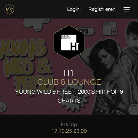
Login
Registrieren
Togg
navi
H1
CLUB & LOUNGE
YOUNG WILD & FREE – 2000'S HIP HOP &
CHARTS
Freitag
17.10.25 23:00