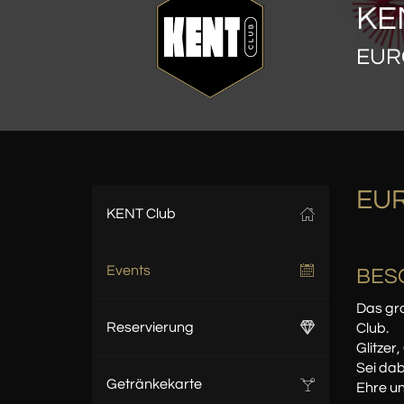
KE
EUR
EUR
KENT Club
Events
BES
Das gr
Reservierung
Club.
Glitzer
Sei dab
Getränkekarte
Ehre un