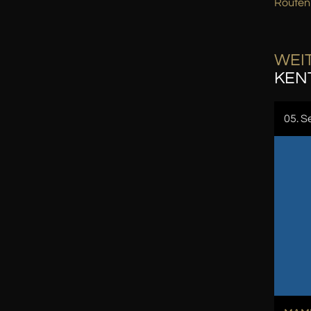
Routen
WEIT
KEN
05. S