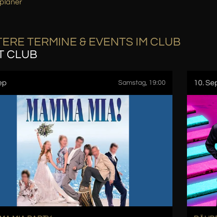
planer
ERE TERMINE & EVENTS IM CLUB
T CLUB
ep
10. Se
Samstag, 19:00