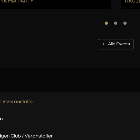
A MIA PARTY
RÄUB
Alle Events
s & Veranstalter
rn
igen Club / Veranstalter