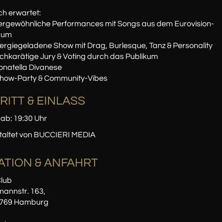
h erwartet:
ergewöhnliche Performances mit Songs aus dem Eurovision-
sum
ergiegeladene Show mit Drag, Burlesque, Tanz & Personality
chkarätige Jury & Voting durch das Publikum
onatella Divanese
Show-Party & Community-Vibes
RITT & EINLASS
 ab: 19:30 Uhr
taltet von BUCCIERI MEDIA
ATION
& ANFAHRT
lub
annstr. 163,
2769 Hamburg