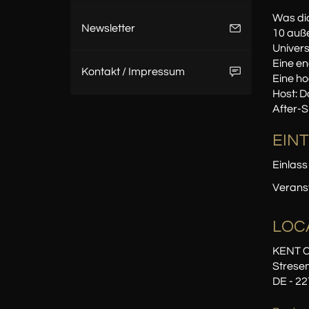
Was dic
Newsletter
10 auß
Univer
Eine en
Kontakt / Impressum
Eine ho
Host: D
After-
EINT
Einlass
Verans
LOC
KENT C
Stresem
DE - 2