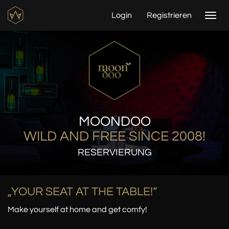
Login
Registrieren
Togg
navi
MOONDOO
WILD AND FREE SINCE 2008!
RESERVIERUNG
„YOUR SEAT AT THE TABLE!“
Make yourself at home and get comfy!