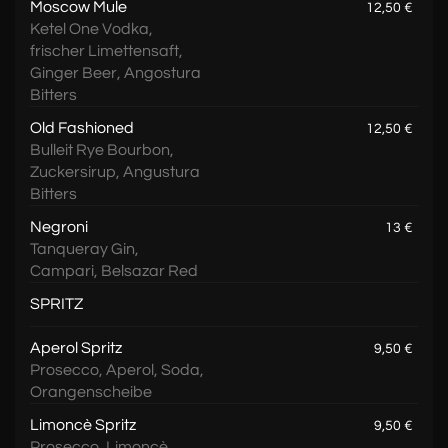
Moscow Mule
12,50 €
Ketel One Vodka,
frischer Limettensaft,
Ginger Beer, Angostura
Bitters
Old Fashioned
12,50 €
Bulleit Rye Bourbon,
Zuckersirup, Angustura
Bitters
Negroni
13 €
Tanqueray Gin,
Campari, Belsazar Red
SPRITZ
Aperol Spritz
9,50 €
Prosecco, Aperol, Soda,
Orangenscheibe
Limoncè Spritz
9,50 €
Prosecco, Limoncè,