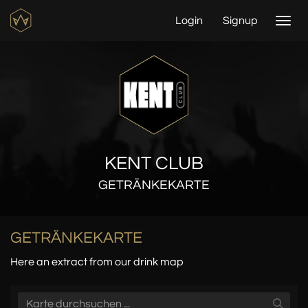
Login
Signup
Togg
navi
KENT CLUB
GETRÄNKEKARTE
GETRÄNKEKARTE
Here an extract from our drink map