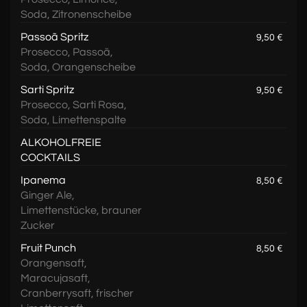
Soda, Zitronenscheibe
Passoã Spritz
9,50 €
Prosecco, Passoã,
Soda, Orangenscheibe
Sarti Spritz
9,50 €
Prosecco, Sarti Rosa,
Soda, Limettenspalte
ALKOHOLFREIE
COCKTAILS
Ipanema
8,50 €
Ginger Ale,
Limettenstücke, brauner
Zucker
Fruit Punch
8,50 €
Orangensaft,
Maracujasaft,
Cranberrysaft, frischer